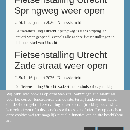
Springweg weer open
U-Stal | 23 januari 2026 | Nieuwsbericht
De fietsenstalling Utrecht Springweg is sinds vrijdag 23
januari weer geopend, evenals alle andere fietsenstallingen in
de binnenstad van Utrecht.
Fietsenstalling Utrecht
Zadelstraat weer open
U-Stal | 16 januari 2026 | Nieuwsbericht
De fietsenstalling Utrecht Zadelstraat is sinds vrijdagmiddag
16 januari 17:00 uur weer geopend. De fietsenstalling Utrecht
Wij gebruiken cookies op onze web site. Sommigen zijn essentieel
Springweg is tot nader bericht nog gesloten. De andere
voor het correct functioneren van de site, terwijl anderen ons helpen
fietsenstallingen in de binnenstad van Utrecht zijn geopend.
om de site en gebruikerservaring te verbeteren (tracking cookies). U
kan zelf kiezen of u deze cookies wil toestaan of niet. Let op dat als u
onze cookies weigert mogelijk niet alle functies van de site beschikbaar
zijn.