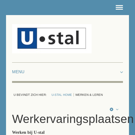
HOME
NIEUWSARCHIEF
CONTACT
ROUTE
INTRANET
DEPOTS
U BEVINDT ZICH HIER:
U-STAL HOME
WERKEN & LEREN
LOCATIES FIETSENSTALLINGEN
WERKEN & LEREN
Werkervaringsplaatsen
Werken bij U-stal