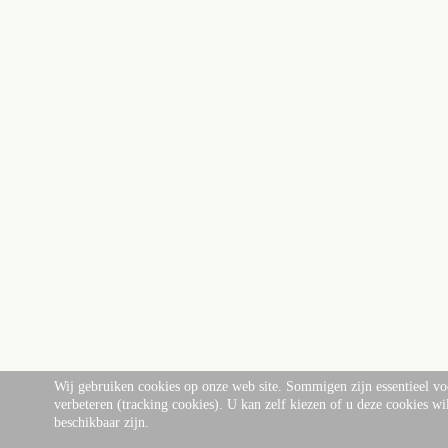
Wij gebruiken cookies op onze web site. Sommigen zijn essentieel voor
verbeteren (tracking cookies). U kan zelf kiezen of u deze cookies wil 
beschikbaar zijn.