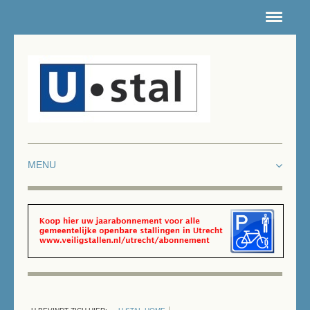
HOME
NIEUWSARCHIEF
CONTACT
ROUTE
INTRANET
DEPOTS
LOCATIES FIETSENSTALLINGEN
WERKEN & LEREN