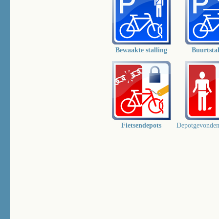
Bewaakte stalling
Buurtsta
Fietsendepots
Depotgevonde