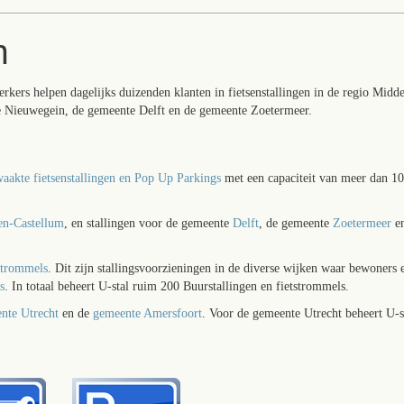
n
rkers helpen dagelijks duizenden klanten in fietsenstallingen in de regio Midd
e Nieuwegein, de gemeente Delft en de gemeente Zoetermeer.
aakte fietsenstallingen en Pop Up Parkings
met een capaciteit van meer dan 1
en-Castellum
, en stallingen voor de gemeente
Delft
, de gemeente
Zoetermeer
e
strommels
. Dit zijn stallingsvoorzieningen in de diverse wijken waar bewoners e
s
. In totaal beheert U-stal ruim 200 Buurstallingen en fietstrommels.
nte Utrecht
en de
gemeente Amersfoort
. Voor de gemeente Utrecht beheert U-s